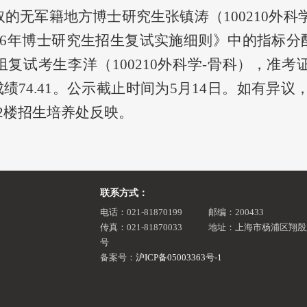
取的无军籍地方博士研究生张镇涛（100210外
26年博士研究生招生复试实施细则》中的指标
考生李洋（100210外科学-骨科），准考证号920
绩74.41。
公示截止时间为
5月14日。如有异议，请致电
2楼招生培养处反映。
联系方式：
电话：021-81870199
邮编：200433
传真：021-81870033
地址：上海市杨浦区翔殷路
号
备案号：
沪ICP备05003363号-1