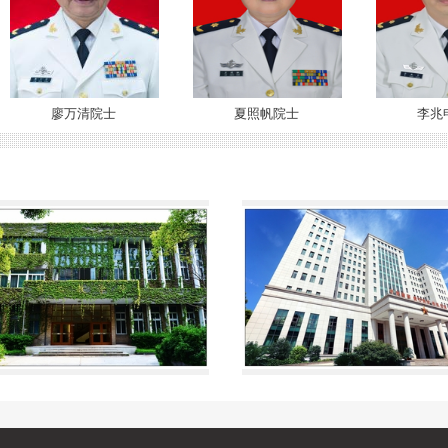
廖万清院士
夏照帆院士
李兆申