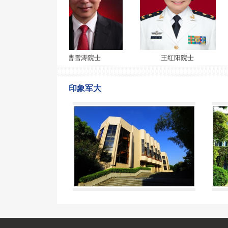
曹雪涛院士
王红阳院士
印象军大